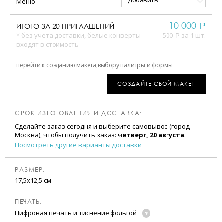
Добавить
Меню
10 000
ИТОГО ЗА
20
ПРИГЛАШЕНИЙ
a
* без учета доставки, белые конверты
500
за 1 шт.
a
входят в стоимость
перейти к созданию макета,
выбору палитры и формы
СОЗДАЙТЕ СВОЙ МАКЕТ
СРОК ИЗГОТОВЛЕНИЯ И ДОСТАВКА:
Сделайте заказ сегодня и выберите самовывоз (город
Москва), чтобы получить заказ:
четверг, 20 августа
.
Посмотреть другие варианты доставки
РАЗМЕР:
17,5х12,5 см
ПЕЧАТЬ:
Цифровая печать и тиснение фольгой