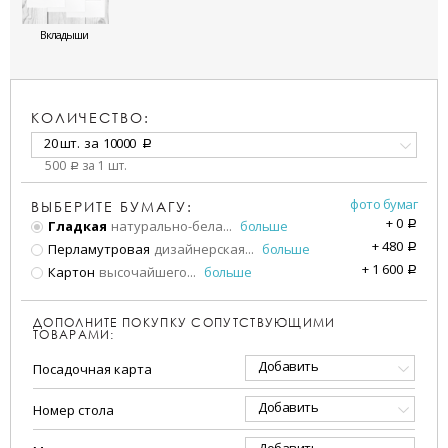
Вкладыши
КОЛИЧЕСТВО:
20 шт.
за
10000
a
500
за 1 шт.
a
фото бумаг
ВЫБЕРИТЕ БУМАГУ:
+
0
Гладкая
натурально-бела
...
больше
a
+
480
Перламутровая
дизайнерская
...
больше
a
+
1 600
Картон
высочайшего
...
больше
a
ДОПОЛНИТЕ ПОКУПКУ СОПУТСТВУЮЩИМИ
ТОВАРАМИ:
Добавить
Посадочная карта
Добавить
Номер стола