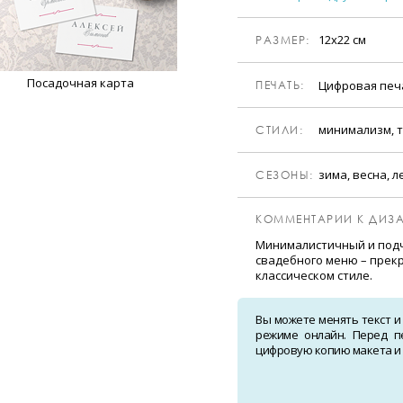
12х22 см
РАЗМЕР:
Посадочная карта
Цифровая пе
ПЕЧАТЬ:
минимализм, т
CТИЛИ:
зима, весна, л
CЕЗОНЫ:
КОММЕНТАРИИ К ДИЗА
Минималистичный и подч
свадебного меню – прек
классическом стиле.
Вы можете менять текст и
режиме онлайн. Перед п
цифровую копию макета и о