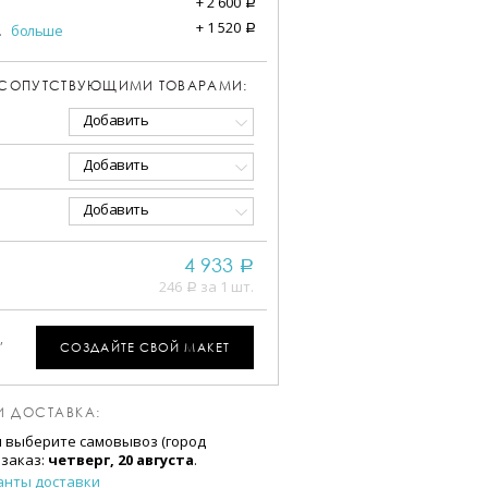
+
2 600
a
+
1 520
.
больше
a
 СОПУТСТВУЮЩИМИ ТОВАРАМИ:
Добавить
Добавить
Добавить
4 933
a
246
за 1 шт.
a
,
СОЗДАЙТЕ СВОЙ МАКЕТ
И ДОСТАВКА:
и выберите самовывоз (город
 заказ:
четверг, 20 августа
.
анты доставки