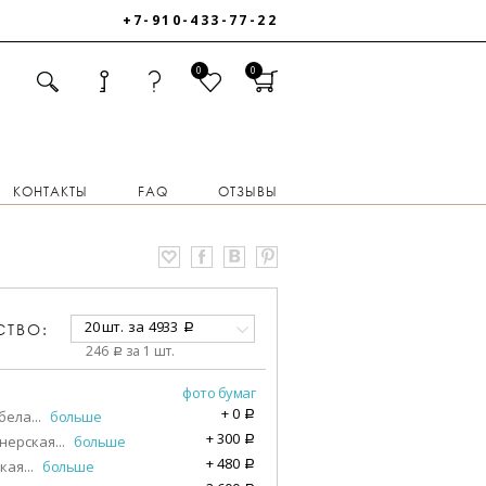
+7-910-433-77-22
0
0
КОНТАКТЫ
FAQ
ОТЗЫВЫ
20 шт.
за
4933
СТВО:
a
246
за 1 шт.
a
фото бумаг
+
0
бела
...
больше
a
+
300
нерская
...
больше
a
+
480
кая
...
больше
a