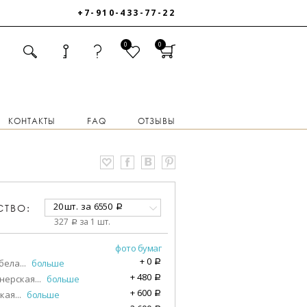
+7-910-433-77-22
0
0
КОНТАКТЫ
FAQ
ОТЗЫВЫ
20 шт.
за
6550
СТВО:
a
327
за 1 шт.
a
фото бумаг
+
0
бела
...
больше
a
+
480
нерская
...
больше
a
+
600
кая
...
больше
a