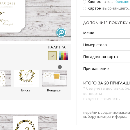
Хлопок
- это
...
больше
Картон
высочайшего
..
ДОПОЛНИТЕ ПОКУПКУ
Меню
Номер стола
ПАЛИТРА
Посадочная карта
Приглашение
ИТОГО ЗА
20
ПРИГЛАШ
* без учета доставки, б
Ближе
Вкладыши
конверты
входят в стоимость
перейти к созданию макета
выбору палитры и формы