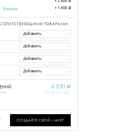
+
2 600
a
+
1 600
.
больше
a
 СОПУТСТВУЮЩИМИ ТОВАРАМИ:
Добавить
Добавить
Добавить
Добавить
6 550
ЕНИЙ
a
елые
327
за 1 шт.
a
,
СОЗДАЙТЕ СВОЙ МАКЕТ