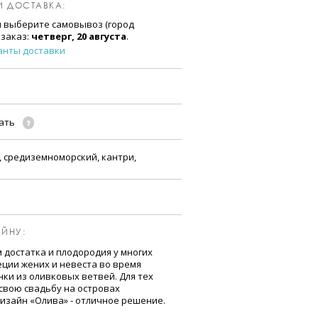
И ДОСТАВКА:
и выберите самовывоз (город
 заказ:
четверг, 20 августа
.
анты доставки
чать
 средиземноморский, кантри,
ЙНУ:
 достатка и плодородия у многих
еции жених и невеста во время
ки из оливковых ветвей. Для тех
 свою свадьбу на островах
изайн «Олива» - отличное решение.