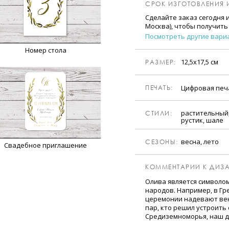
СРОК ИЗГОТОВЛЕНИЯ 
Сделайте заказ сегодня 
Москва), чтобы получить
Посмотреть другие вари
Номер стола
12,5х17,5 см
РАЗМЕР:
Цифровая пе
ПЕЧАТЬ:
растительный,
CТИЛИ:
рустик, шале
весна, лето
CЕЗОНЫ:
Свадебное приглашение
КОММЕНТАРИИ К ДИЗА
Олива является символом
народов. Например, в Гр
церемонии надевают вен
пар, кто решил устроить
Средиземноморья, наш д