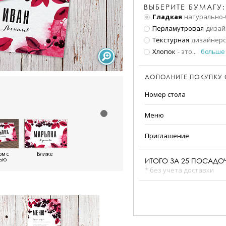
ВЫБЕРИТЕ БУМАГУ:
Гладкая
натурально-
Перламутровая
дизай
Текстурная
дизайнерс
Хлопок
- это
...
больше
ДОПОЛНИТЕ ПОКУПКУ
Номер стола
Меню
Приглашение
м с
Ближе
тью
ИТОГО ЗА
25
ПОСАДОЧ
* без учета доставки