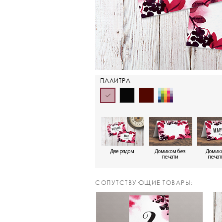
ПАЛИТРА
Две рядом
Домиком без
Домико
печати
печа
CОПУТСТВУЮЩИЕ ТОВАРЫ: