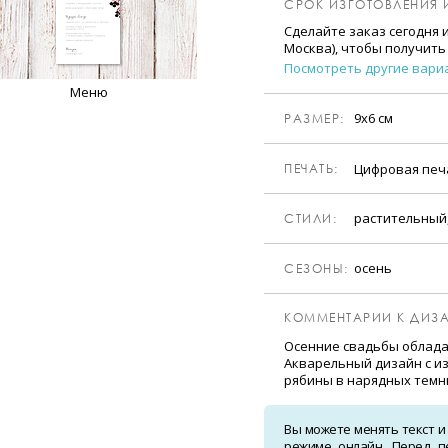
СРОК ИЗГОТОВЛЕНИЯ 
Сделайте заказ сегодня 
Москва), чтобы получить
Посмотреть другие вари
Меню
9х6 см
РАЗМЕР:
Цифровая пе
ПЕЧАТЬ:
растительный
CТИЛИ:
осень
CЕЗОНЫ:
КОММЕНТАРИИ К ДИЗА
Осенние свадьбы облад
Акварельный дизайн с 
рябины в нарядных темн
Вы можете менять текст и
режиме онлайн. Перед п