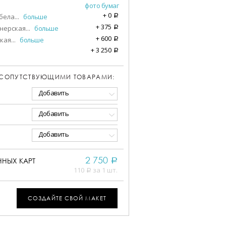
фото бумаг
+
0
бела
...
больше
a
+
375
нерская
...
больше
a
+
600
кая
...
больше
a
+
3 250
a
 СОПУТСТВУЮЩИМИ ТОВАРАМИ:
Добавить
Добавить
Добавить
2 750
НЫХ КАРТ
a
110
за 1 шт.
a
СОЗДАЙТЕ СВОЙ МАКЕТ