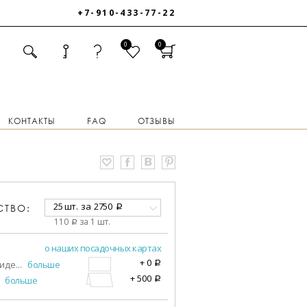
+7-910-433-77-22
0
0
КОНТАКТЫ
FAQ
ОТЗЫВЫ
25 шт.
за
2750
СТВО:
a
110
за 1 шт.
a
о наших посадочных картах
+
0
виде
...
больше
a
+
500
больше
a