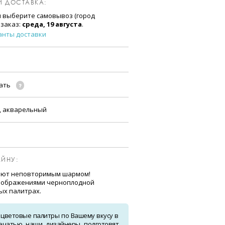
И ДОСТАВКА:
и выберите самовывоз (город
 заказ:
среда, 19 августа
.
анты доставки
чать
, акварельный
ЙНУ:
ают неповторимым шармом!
изображениями черноплодной
ых палитрах.
 цветовые палитры по Вашему вкусу в
ечатью наши дизайнеры подготовят