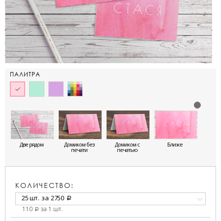
ПАЛИТРА
Две рядом
Домиком без
Домиком с
Ближе
печати
печатью
КОЛИЧЕСТВО:
25 шт.
за
2750
a
110
за 1 шт.
a