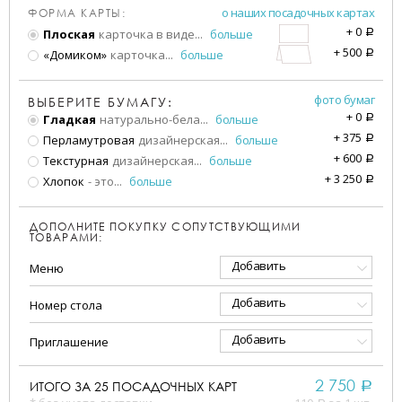
о наших посадочных картах
ФОРМА КАРТЫ:
+
0
Плоская
карточка в виде
...
больше
a
+
500
«Домиком»
карточка
...
больше
a
фото бумаг
ВЫБЕРИТЕ БУМАГУ:
+
0
Гладкая
натурально-бела
...
больше
a
+
375
Перламутровая
дизайнерская
...
больше
a
+
600
Текстурная
дизайнерская
...
больше
a
+
3 250
Хлопок
- это
...
больше
a
ДОПОЛНИТЕ ПОКУПКУ СОПУТСТВУЮЩИМИ
ТОВАРАМИ:
Добавить
Меню
Добавить
Номер стола
Добавить
Приглашение
2 750
ИТОГО ЗА
25
ПОСАДОЧНЫХ КАРТ
a