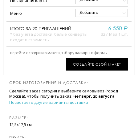
Посадочная карта
Добавить
Меню
6 550
ИТОГО ЗА
20
ПРИГЛАШЕНИЙ
a
* без учета доставки, белые конверты
327
за 1 шт.
a
входят в стоимость
перейти к созданию макета,
выбору палитры и формы
СОЗДАЙТЕ СВОЙ МАКЕТ
СРОК ИЗГОТОВЛЕНИЯ И ДОСТАВКА:
Сделайте заказ сегодня и выберите самовывоз (город
Москва), чтобы получить заказ:
четверг, 20 августа
.
Посмотреть другие варианты доставки
РАЗМЕР:
12,5х17,5 см
ПЕЧАТЬ: