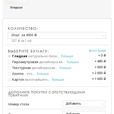
Вкладыши
КОЛИЧЕСТВО:
20 шт.
за
6550
a
327
за 1 шт.
a
фото бумаг
ВЫБЕРИТЕ БУМАГУ:
+
0
Гладкая
натурально-бела
...
больше
a
+
480
Перламутровая
дизайнерская
...
больше
a
+
600
Текстурная
дизайнерская
...
больше
a
+
2 600
Хлопок
- это
...
больше
a
+
1 600
Картон
высочайшего
...
больше
a
ДОПОЛНИТЕ ПОКУПКУ СОПУТСТВУЮЩИМИ
ТОВАРАМИ:
Добавить
Номер стола
Добавить