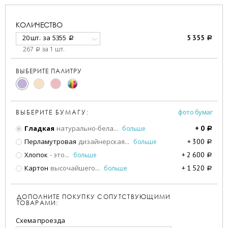
КОЛИЧЕСТВО
20 шт.
за
5355
5 355
a
a
267
за 1 шт.
a
ВЫБЕРИТЕ ПАЛИТРУ
фото бумаг
ВЫБЕРИТЕ БУМАГУ:
Гладкая
натурально-бела
...
больше
+
0
a
Перламутровая
дизайнерская
...
больше
+
300
a
Хлопок
- это
...
больше
+
2 600
a
Картон
высочайшего
...
больше
+
1 520
a
ДОПОЛНИТЕ ПОКУПКУ СОПУТСТВУЮЩИМИ
ТОВАРАМИ:
Схема проезда