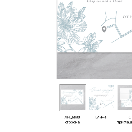
Лицевая
Ближе
С
сторона
пригла