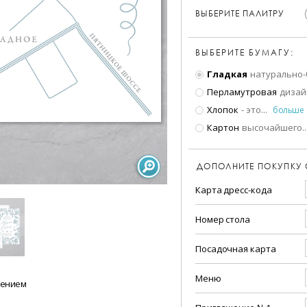
ВЫБЕРИТЕ ПАЛИТРУ
ВЫБЕРИТЕ БУМАГУ:
Гладкая
натурально-
Перламутровая
дизай
Хлопок
- это
...
больше
Картон
высочайшего
..
ДОПОЛНИТЕ ПОКУПКУ
Карта дресс-кода
Номер стола
Посадочная карта
Меню
шением