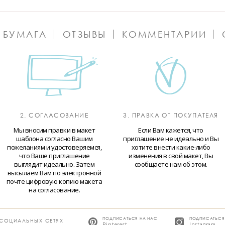
 БУМАГА
ОТЗЫВЫ
КОММЕНТАРИИ
2. СОГЛАСОВАНИЕ
3. ПРАВКА ОТ ПОКУПАТЕЛЯ
Мы вносим правки в макет
Если Вам кажется, что
шаблона согласно Вашим
приглашение не идеально и Вы
пожеланиям и удостоверяемся,
хотите внести какие-либо
что Ваше приглашение
изменения в свой макет, Вы
выглядит идеально. Затем
сообщаете нам об этом.
высылаем Вам по электронной
почте цифровую копию макета
на согласование.
ПОДПИСАТЬСЯ НА НАС
ПОДПИСАТЬСЯ
 СОЦИАЛЬНЫХ СЕТЯХ
Pinterest
Instagram