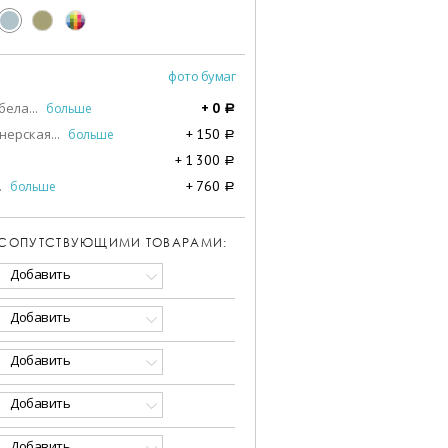
фото бумаг
бела
...
больше
+
0
a
нерская
...
больше
+
150
a
+
1 300
a
.
больше
+
760
a
 СОПУТСТВУЮЩИМИ ТОВАРАМИ:
Добавить
Добавить
Добавить
Добавить
Добавить