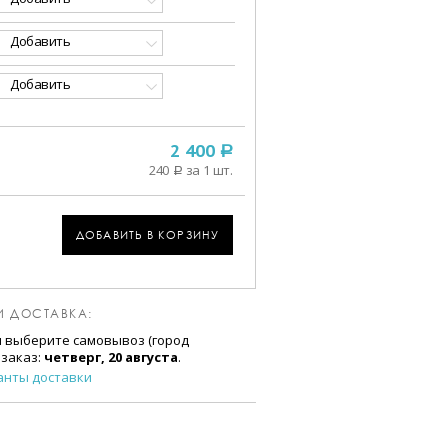
Добавить
Добавить
2 400
a
240
за 1 шт.
a
м
ДОБАВИТЬ В КОРЗИНУ
И ДОСТАВКА:
и выберите самовывоз (город
 заказ:
четверг, 20 августа
.
анты доставки