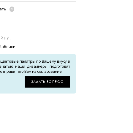
чать
ЙНУ:
 бабочки
 цветовые палитры по Вашему вкусу в
ечатью наши дизайнеры подготовят
тправят его Вам на согласование.
ЗАДАТЬ ВОПРОС