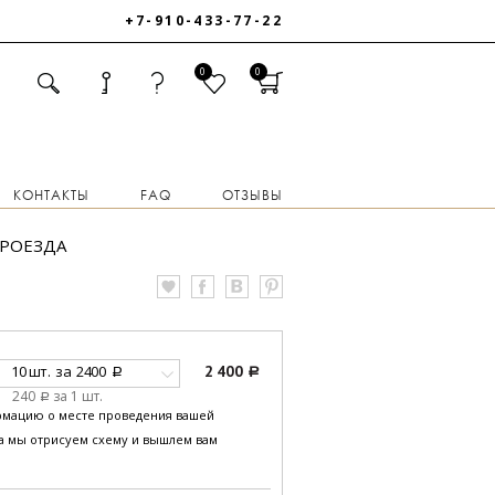
+7-910-433-77-22
0
0
КОНТАКТЫ
FAQ
ОТЗЫВЫ
ПРОЕЗДА
10 шт.
за
2400
2 400
a
a
240
за 1 шт.
a
рмацию о месте проведения вашей
за мы отрисуем схему и вышлем вам