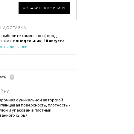
ДОБАВИТЬ В КОРЗИНУ
И ДОСТАВКА:
и выберите самовывоз (город
 заказ:
понедельник, 10 августа
.
анты доставки
чать
ЙНУ:
арочная с уникальной авторской
глянцевая поверхность, плотность ‒
 рулон и упакован в плотный
танного сырья.