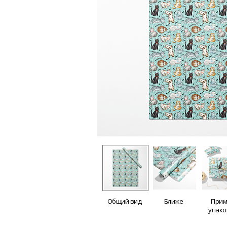
Общий вид
Ближе
Прим
упако