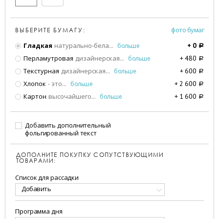
фото бумаг
ВЫБЕРИТЕ БУМАГУ:
Гладкая
натурально-бела
...
больше
+
0
a
Перламутровая
дизайнерская
...
больше
+
480
a
Текстурная
дизайнерская
...
больше
+
600
a
Хлопок
- это
...
больше
+
2 600
a
Картон
высочайшего
...
больше
+
1 600
a
Добавить дополнительный
фольгированный текст
ДОПОЛНИТЕ ПОКУПКУ СОПУТСТВУЮЩИМИ
ТОВАРАМИ:
Список для рассадки
Добавить
Программа дня