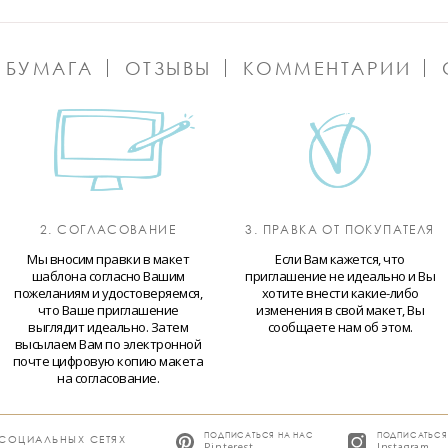
 БУМАГА
ОТЗЫВЫ
КОММЕНТАРИИ
2. СОГЛАСОВАНИЕ
3. ПРАВКА ОТ ПОКУПАТЕЛЯ
Мы вносим правки в макет
Если Вам кажется, что
шаблона согласно Вашим
приглашение не идеально и Вы
пожеланиям и удостоверяемся,
хотите внести какие-либо
что Ваше приглашение
изменения в свой макет, Вы
выглядит идеально. Затем
сообщаете нам об этом.
высылаем Вам по электронной
почте цифровую копию макета
на согласование.
ПОДПИСАТЬСЯ НА НАС
ПОДПИСАТЬСЯ
 СОЦИАЛЬНЫХ СЕТЯХ
Pinterest
Instagram