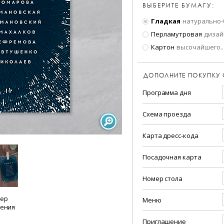
ВЫБЕРИТЕ БУМАГУ:
Гладкая
натурально-
Перламутровая
дизай
Картон
высочайшего
..
ДОПОЛНИТЕ ПОКУПКУ
Программа дня
Схема проезда
Карта дресс-кода
Посадочная карта
Номер стола
ер
Меню
ения
Приглашение