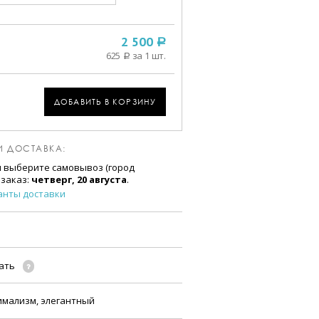
2 500
a
625
за 1 шт.
a
ДОБАВИТЬ В КОРЗИНУ
И ДОСТАВКА:
и выберите самовывоз (город
 заказ:
четверг, 20 августа
.
анты доставки
чать
имализм, элегантный