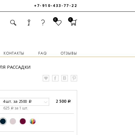
+7-910-433-77-22
0
0
КОНТАКТЫ
FAQ
ОТЗЫВЫ
ЛЯ РАССАДКИ
4 шт.
за
2500
2 500
a
a
625
за 1 шт.
a