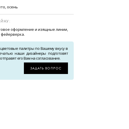
ето, осень
ЙНУ:
овое оформление и изящные линии,
 фейерверка.
 цветовые палитры по Вашему вкусу в
ечатью наши дизайнеры подготовят
тправят его Вам на согласование.
ЗАДАТЬ ВОПРОС