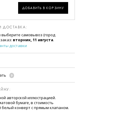
ДОБАВИТЬ В КОРЗИНУ
И ДОСТАВКА:
и выберите самовывоз (город
 заказ:
вторник, 11 августа
.
анты доставки
чать
ЙНУ:
ной авторской иллюстрацией.
атовой бумаге, в стоимость
й белый конверт с прямым клапаном.