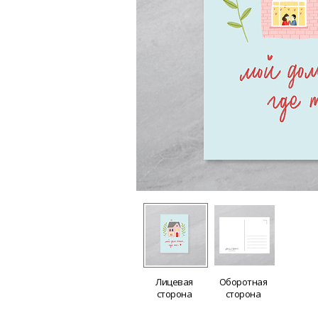
Лицевая
Оборотная
сторона
сторона