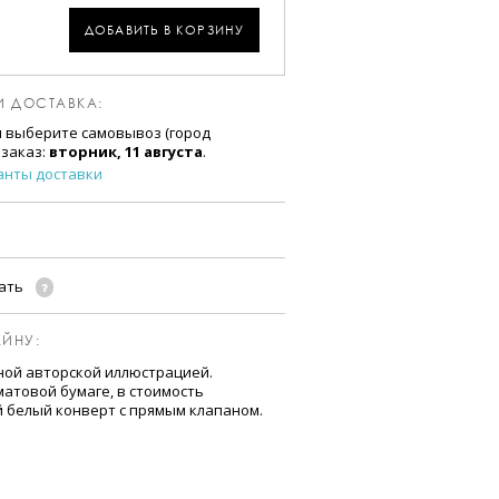
ДОБАВИТЬ В КОРЗИНУ
И ДОСТАВКА:
и выберите самовывоз (город
 заказ:
вторник, 11 августа
.
анты доставки
чать
ЙНУ:
ной авторской иллюстрацией.
атовой бумаге, в стоимость
й белый конверт с прямым клапаном.