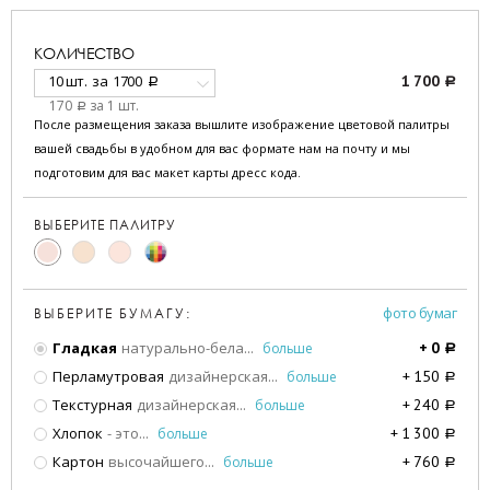
КОЛИЧЕСТВО
10 шт.
за
1700
1 700
a
a
170
за 1 шт.
a
После размещения заказа вышлите изображение цветовой палитры
вашей свадьбы в удобном для вас формате нам на почту и мы
подготовим для вас макет карты дресс кода.
ВЫБЕРИТЕ ПАЛИТРУ
фото бумаг
ВЫБЕРИТЕ БУМАГУ:
Гладкая
натурально-бела
...
больше
+
0
a
Перламутровая
дизайнерская
...
больше
+
150
a
Текстурная
дизайнерская
...
больше
+
240
a
Хлопок
- это
...
больше
+
1 300
a
Картон
высочайшего
...
больше
+
760
a