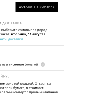
ДОБАВИТЬ В КОРЗИНУ
И ДОСТАВКА:
и выберите самовывоз (город
 заказ:
вторник, 11 августа
.
анты доставки
ать и тиснение фольгой
ЙНУ:
ием золотой фольгой. Открытка
атовой бумаге, в стоимость
й белый конверт с прямым клапаном.