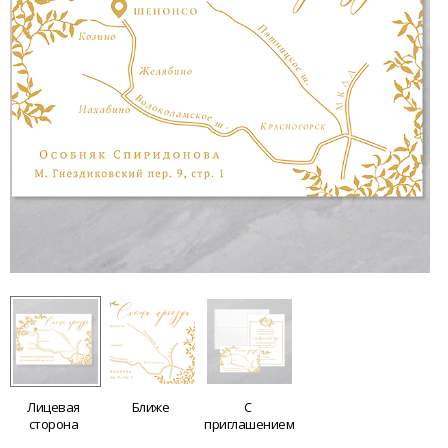
Лицевая
Ближе
С
сторона
приглашением