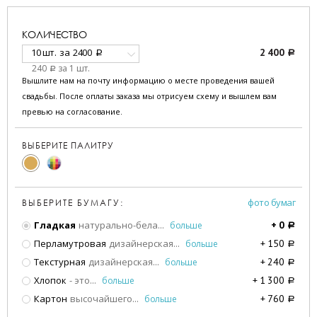
КОЛИЧЕСТВО
10 шт.
за
2400
2 400
a
a
240
за 1 шт.
a
Вышлите нам на почту информацию о месте проведения вашей
свадьбы. После оплаты заказа мы отрисуем схему и вышлем вам
превью на согласование.
ВЫБЕРИТЕ ПАЛИТРУ
фото бумаг
ВЫБЕРИТЕ БУМАГУ:
Гладкая
натурально-бела
...
больше
+
0
a
Перламутровая
дизайнерская
...
больше
+
150
a
Текстурная
дизайнерская
...
больше
+
240
a
Хлопок
- это
...
больше
+
1 300
a
Картон
высочайшего
...
больше
+
760
a