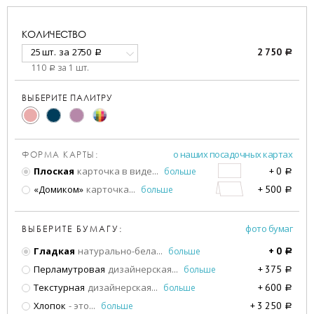
КОЛИЧЕСТВО
25 шт.
за
2750
2 750
a
a
110
за 1 шт.
a
ВЫБЕРИТЕ ПАЛИТРУ
о наших посадочных картах
ФОРМА КАРТЫ:
Плоская
карточка в виде
...
больше
+
0
a
«Домиком»
карточка
...
больше
+
500
a
фото бумаг
ВЫБЕРИТЕ БУМАГУ:
Гладкая
натурально-бела
...
больше
+
0
a
Перламутровая
дизайнерская
...
больше
+
375
a
Текстурная
дизайнерская
...
больше
+
600
a
Хлопок
- это
...
больше
+
3 250
a