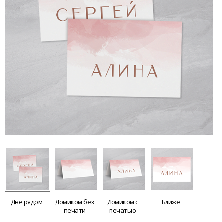
Две рядом
Домиком без
Домиком с
Ближе
печати
печатью