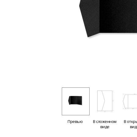
Превью
В сложенном
В откр
виде
вид