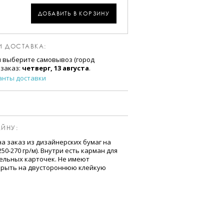
ДОБАВИТЬ В КОРЗИНУ
И ДОСТАВКА:
и выберите самовывоз (город
 заказ:
четверг, 13 августа
.
анты доставки
ЙНУ:
а заказ из дизайнерских бумаг на
0-270 гр/м). Внутри есть карман для
ельных карточек. Не имеют
акрыть на двустороннюю клейкую