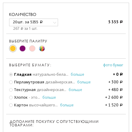
КОЛИЧЕСТВО
20 шт.
за
5355
5 355
a
a
267
за 1 шт.
a
ВЫБЕРИТЕ ПАЛИТРУ
фото бумаг
ВЫБЕРИТЕ БУМАГУ:
Гладкая
натурально-бела
...
больше
+
0
a
Перламутровая
дизайнерская
...
больше
+
300
a
Текстурная
дизайнерская
...
больше
+
480
a
Хлопок
- это
...
больше
+
2 600
a
Картон
высочайшего
...
больше
+
1 520
a
ДОПОЛНИТЕ ПОКУПКУ СОПУТСТВУЮЩИМИ
ТОВАРАМИ: