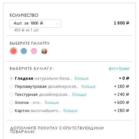
КОЛИЧЕСТВО
4 шт.
за
1800
1 800
a
a
450
за 1 шт.
a
ВЫБЕРИТЕ ПАЛИТРУ
фото бумаг
ВЫБЕРИТЕ БУМАГУ:
Гладкая
натурально-бела
...
больше
+
0
a
Перламутровая
дизайнерская
...
больше
+
180
a
Текстурная
дизайнерская
...
больше
+
240
a
Хлопок
- это
...
больше
+
600
a
Картон
высочайшего
...
больше
+
280
a
ДОПОЛНИТЕ ПОКУПКУ СОПУТСТВУЮЩИМИ
ТОВАРАМИ: