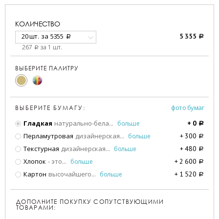
КОЛИЧЕСТВО
20 шт.
за
5355
5 355
a
a
267
за 1 шт.
a
ВЫБЕРИТЕ ПАЛИТРУ
фото бумаг
ВЫБЕРИТЕ БУМАГУ:
Гладкая
натурально-бела
...
больше
+
0
a
Перламутровая
дизайнерская
...
больше
+
300
a
Текстурная
дизайнерская
...
больше
+
480
a
Хлопок
- это
...
больше
+
2 600
a
Картон
высочайшего
...
больше
+
1 520
a
ДОПОЛНИТЕ ПОКУПКУ СОПУТСТВУЮЩИМИ
ТОВАРАМИ: