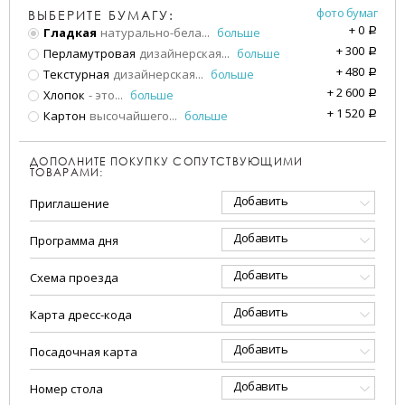
фото бумаг
ВЫБЕРИТЕ БУМАГУ:
+
0
Гладкая
натурально-бела
...
больше
a
+
300
Перламутровая
дизайнерская
...
больше
a
+
480
Текстурная
дизайнерская
...
больше
a
+
2 600
Хлопок
- это
...
больше
a
+
1 520
Картон
высочайшего
...
больше
a
ДОПОЛНИТЕ ПОКУПКУ СОПУТСТВУЮЩИМИ
ТОВАРАМИ:
Добавить
Приглашение
Добавить
Программа дня
Добавить
Схема проезда
Добавить
Карта дресс-кода
Добавить
Посадочная карта
Добавить
Номер стола