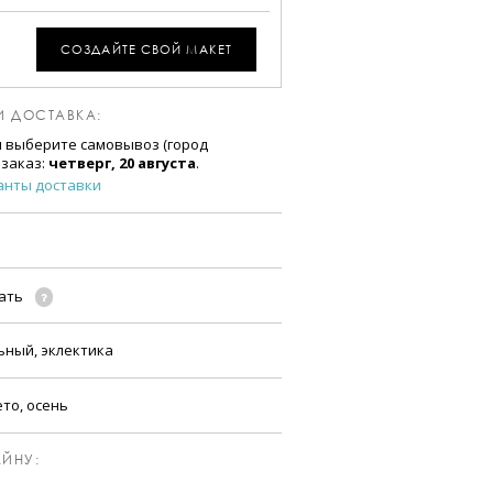
СОЗДАЙТЕ СВОЙ МАКЕТ
И ДОСТАВКА:
и выберите самовывоз (город
 заказ:
четверг, 20 августа
.
анты доставки
чать
ьный, эклектика
ето, осень
ЙНУ: