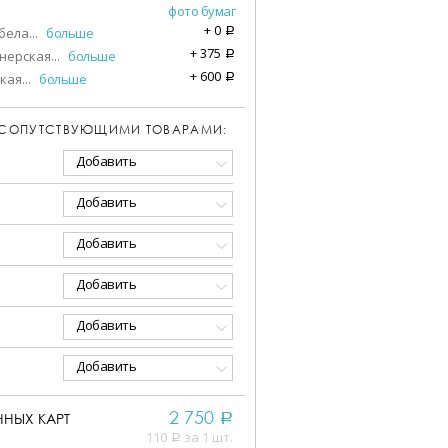
фото бумаг
+
0
бела
...
больше
a
+
375
нерская
...
больше
a
+
600
кая
...
больше
a
 СОПУТСТВУЮЩИМИ ТОВАРАМИ:
Добавить
Добавить
Добавить
Добавить
Добавить
Добавить
2 750
НЫХ КАРТ
a
110
за 1 шт.
a