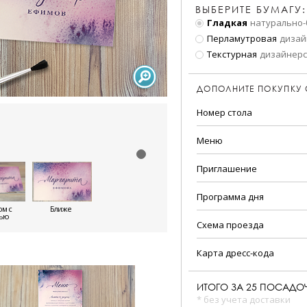
ВЫБЕРИТЕ БУМАГУ:
Гладкая
натурально-
Перламутровая
дизай
Текстурная
дизайнерс
ДОПОЛНИТЕ ПОКУПКУ
Номер стола
Меню
Приглашение
Программа дня
м с
Ближе
тью
Схема проезда
Карта дресс-кода
ИТОГО ЗА
25
ПОСАДОЧ
* без учета доставки