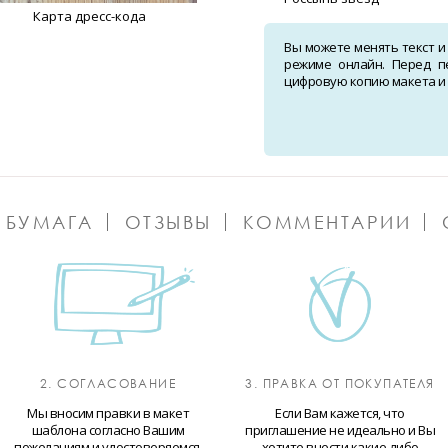
Карта дресс-кода
Вы можете менять текст и
режиме онлайн. Перед п
цифровую копию макета и о
 БУМАГА
ОТЗЫВЫ
КОММЕНТАРИИ
2. СОГЛАСОВАНИЕ
3. ПРАВКА ОТ ПОКУПАТЕЛЯ
Мы вносим правки в макет
Если Вам кажется, что
шаблона согласно Вашим
приглашение не идеально и Вы
пожеланиям и удостоверяемся,
хотите внести какие-либо