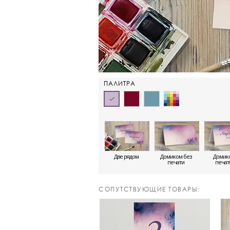
ПАЛИТРА
Две рядом
Домиком без
Домико
печати
печа
CОПУТСТВУЮЩИЕ ТОВАРЫ: