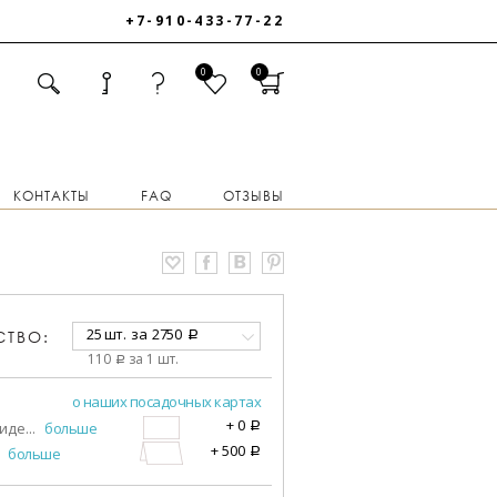
+7-910-433-77-22
0
0
КОНТАКТЫ
FAQ
ОТЗЫВЫ
25 шт.
за
2750
СТВО:
a
110
за 1 шт.
a
о наших посадочных картах
+
0
виде
...
больше
a
+
500
больше
a