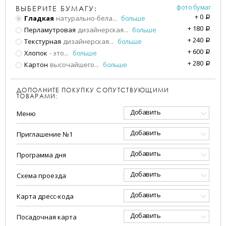
фото бумаг
ВЫБЕРИТЕ БУМАГУ:
+
0
Гладкая
натурально-бела
...
больше
a
+
180
Перламутровая
дизайнерская
...
больше
a
+
240
Текстурная
дизайнерская
...
больше
a
+
600
Хлопок
- это
...
больше
a
+
280
Картон
высочайшего
...
больше
a
ДОПОЛНИТЕ ПОКУПКУ СОПУТСТВУЮЩИМИ
ТОВАРАМИ:
Добавить
Меню
Добавить
Приглашение №1
Добавить
Программа дня
Добавить
Схема проезда
Добавить
Карта дресс-кода
Добавить
Посадочная карта