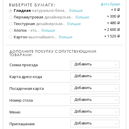
фото бумаг
ВЫБЕРИТЕ БУМАГУ:
+
0
Гладкая
натурально-бела
...
больше
a
+
300
Перламутровая
дизайнерская
...
больше
a
+
480
Текстурная
дизайнерская
...
больше
a
+
2 600
Хлопок
- это
...
больше
a
+
1 520
Картон
высочайшего
...
больше
a
ДОПОЛНИТЕ ПОКУПКУ СОПУТСТВУЮЩИМИ
ТОВАРАМИ:
Добавить
Схема проезда
Добавить
Карта дресс-кода
Добавить
Посадочная карта
Добавить
Номер стола
Добавить
Меню
Добавить
Приглашение