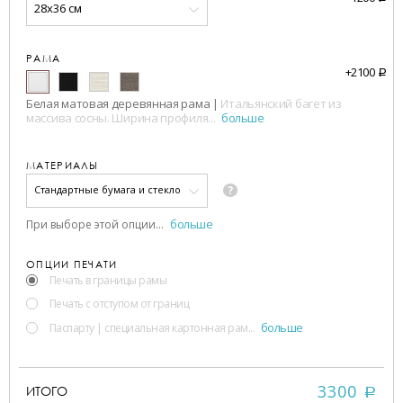
28x36 см
РАМА
+
2100
a
Белая матовая деревянная рама
|
Итальянский багет из
массива сосны. Ширина профиля
...
больше
МАТЕРИАЛЫ
?
Стандартные бумага и стекло
больше
При выборе этой опции
...
ОПЦИИ ПЕЧАТИ
Печать в границы рамы
Печать с отступом от границ
больше
Паспарту
|
специальная картонная рам
...
3300
ИТОГО
a