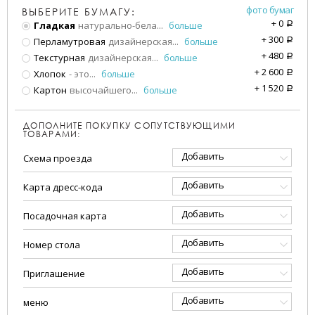
фото бумаг
ВЫБЕРИТЕ БУМАГУ:
+
0
Гладкая
натурально-бела
...
больше
a
+
300
Перламутровая
дизайнерская
...
больше
a
+
480
Текстурная
дизайнерская
...
больше
a
+
2 600
Хлопок
- это
...
больше
a
+
1 520
Картон
высочайшего
...
больше
a
ДОПОЛНИТЕ ПОКУПКУ СОПУТСТВУЮЩИМИ
ТОВАРАМИ:
Добавить
Схема проезда
Добавить
Карта дресс-кода
Добавить
Посадочная карта
Добавить
Номер стола
Добавить
Приглашение
Добавить
меню