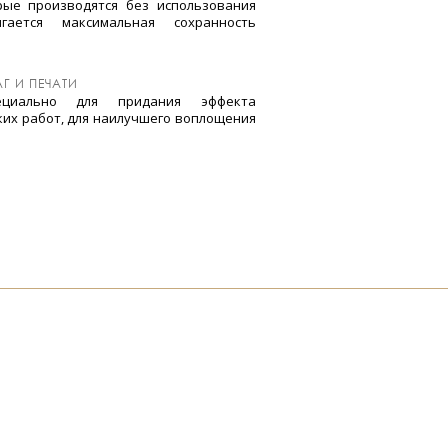
рые производятся без использования
гается максимальная сохранность
Г И ПЕЧАТИ
циально для придания эффекта
ких работ, для наилучшего воплощения