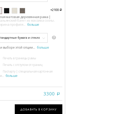
+
2100
a
лая матовая деревянная рама
|
альянский багет из массива сосны.
ирина профиля
...
больше
?
Стандартные бумага и стекло
больше
и выборе этой опции
...
Печать в границы рамы
Печать с отступом от границ
Паспарту
|
специальная картонная
больше
м
...
3300
a
ДОБАВИТЬ В КОРЗИНУ