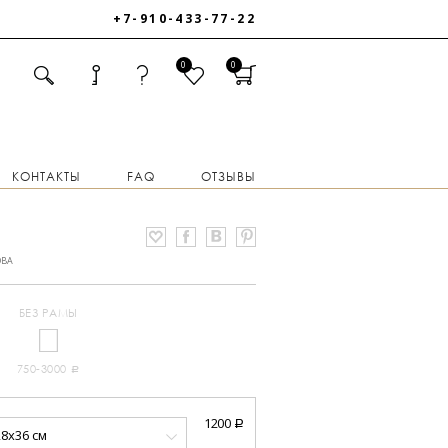
+7-910-433-77-22
0
0
КОНТАКТЫ
FAQ
ОТЗЫВЫ
ОВА
БЕЗ РАМЫ
750-3000
a
1200
a
28x36 см