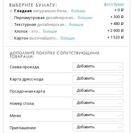
фото бумаг
ВЫБЕРИТЕ БУМАГУ:
+
0
Гладкая
натурально-бела
...
больше
a
+
300
Перламутровая
дизайнерская
...
больше
a
+
480
Текстурная
дизайнерская
...
больше
a
+
2 600
Хлопок
- это
...
больше
a
+
1 520
Картон
высочайшего
...
больше
a
ДОПОЛНИТЕ ПОКУПКУ СОПУТСТВУЮЩИМИ
ТОВАРАМИ:
Добавить
Схема проезда
Добавить
Карта дресс-кода
Добавить
Посадочная карта
Добавить
Номер стола
Добавить
Меню
Добавить
Приглашение