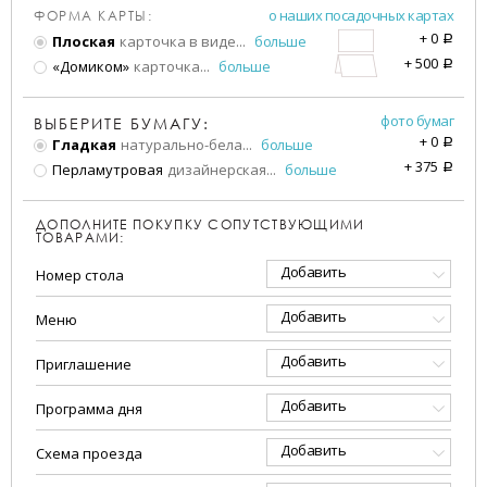
о наших посадочных картах
ФОРМА КАРТЫ:
+
0
Плоская
карточка в виде
...
больше
a
+
500
«Домиком»
карточка
...
больше
a
фото бумаг
ВЫБЕРИТЕ БУМАГУ:
+
0
Гладкая
натурально-бела
...
больше
a
+
375
Перламутровая
дизайнерская
...
больше
a
ДОПОЛНИТЕ ПОКУПКУ СОПУТСТВУЮЩИМИ
ТОВАРАМИ:
Добавить
Номер стола
Добавить
Меню
Добавить
Приглашение
Добавить
Программа дня
Добавить
Схема проезда