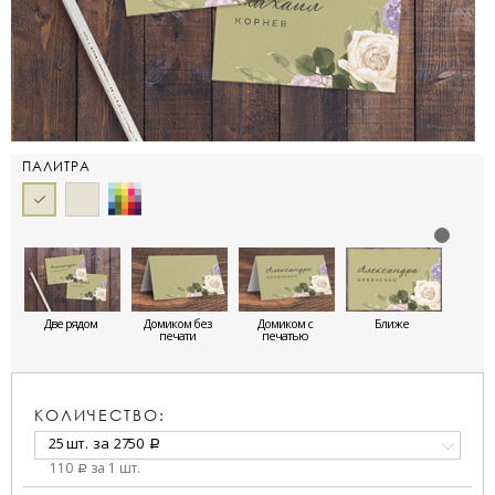
ПАЛИТРА
Две рядом
Домиком без
Домиком с
Ближе
печати
печатью
КОЛИЧЕСТВО:
25 шт.
за
2750
a
110
за 1 шт.
a