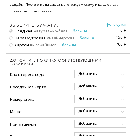
свадьбы. После оплаты заказа мы отрисуем схему и вышлем вам
превью на согласование.
фото бумаг
ВЫБЕРИТЕ БУМАГУ:
+
0
Гладкая
натурально-бела
...
больше
a
+
150
Перламутровая
дизайнерская
...
больше
a
+
760
Картон
высочайшего
...
больше
a
ДОПОЛНИТЕ ПОКУПКУ СОПУТСТВУЮЩИМИ
ТОВАРАМИ:
Добавить
Карта дресс-кода
Добавить
Посадочная карта
Добавить
Номер стола
Добавить
Меню
Добавить
Приглашение
Добавить