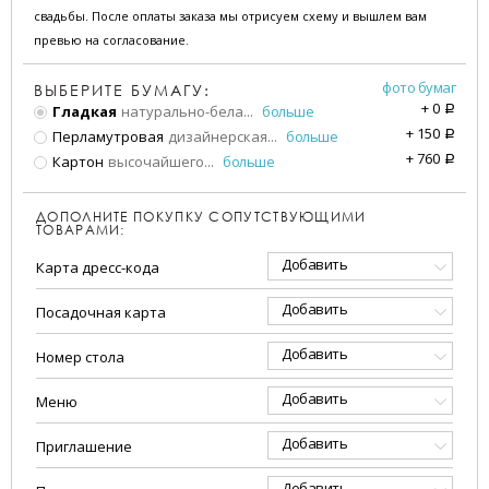
свадьбы. После оплаты заказа мы отрисуем схему и вышлем вам
превью на согласование.
фото бумаг
ВЫБЕРИТЕ БУМАГУ:
+
0
Гладкая
натурально-бела
...
больше
a
+
150
Перламутровая
дизайнерская
...
больше
a
+
760
Картон
высочайшего
...
больше
a
ДОПОЛНИТЕ ПОКУПКУ СОПУТСТВУЮЩИМИ
ТОВАРАМИ:
Добавить
Карта дресс-кода
Добавить
Посадочная карта
Добавить
Номер стола
Добавить
Меню
Добавить
Приглашение
Добавить