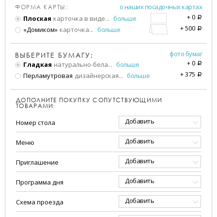
о наших посадочных картах
ФОРМА КАРТЫ:
+
0
Плоская
карточка в виде
...
больше
a
+
500
«Домиком»
карточка
...
больше
a
фото бумаг
ВЫБЕРИТЕ БУМАГУ:
+
0
Гладкая
натурально-бела
...
больше
a
+
375
Перламутровая
дизайнерская
...
больше
a
ДОПОЛНИТЕ ПОКУПКУ СОПУТСТВУЮЩИМИ
ТОВАРАМИ:
Добавить
Номер стола
Добавить
Меню
Добавить
Приглашение
Добавить
Программа дня
Добавить
Схема проезда