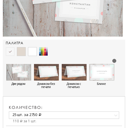
ПАЛИТРА
Две рядом
Домиком без
Домиком с
Ближе
печати
печатью
КОЛИЧЕСТВО:
25 шт.
за
2750
a
110
за 1 шт.
a