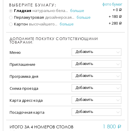
фото бумаг
ВЫБЕРИТЕ БУМАГУ:
+
0
Гладкая
натурально-бела
...
больше
a
+
180
Перламутровая
дизайнерская
...
больше
a
+
280
Картон
высочайшего
...
больше
a
ДОПОЛНИТЕ ПОКУПКУ СОПУТСТВУЮЩИМИ
ТОВАРАМИ:
Добавить
Меню
Добавить
Приглашение
Добавить
Программа дня
Добавить
Схема проезда
Добавить
Карта дресс-кода
Добавить
Посадочная карта
1 800
ИТОГО ЗА
4
НОМЕРОВ СТОЛОВ
a