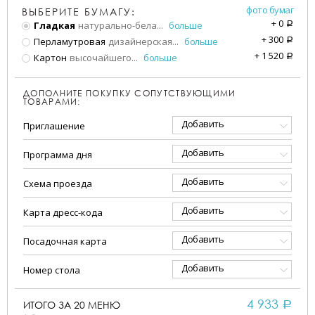
фото бумаг
ВЫБЕРИТЕ БУМАГУ:
+
0
Гладкая
натурально-бела
...
больше
a
+
300
Перламутровая
дизайнерская
...
больше
a
+
1 520
Картон
высочайшего
...
больше
a
ДОПОЛНИТЕ ПОКУПКУ СОПУТСТВУЮЩИМИ
ТОВАРАМИ:
Добавить
Приглашение
Добавить
Программа дня
Добавить
Схема проезда
Добавить
Карта дресс-кода
Добавить
Посадочная карта
Добавить
Номер стола
4 933
ИТОГО ЗА
20
МЕНЮ
a