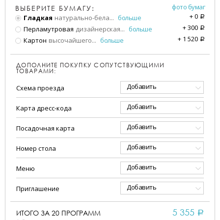
фото бумаг
ВЫБЕРИТЕ БУМАГУ:
+
0
Гладкая
натурально-бела
...
больше
a
+
300
Перламутровая
дизайнерская
...
больше
a
+
1 520
Картон
высочайшего
...
больше
a
ДОПОЛНИТЕ ПОКУПКУ СОПУТСТВУЮЩИМИ
ТОВАРАМИ:
Добавить
Схема проезда
Добавить
Карта дресс-кода
Добавить
Посадочная карта
Добавить
Номер стола
Добавить
Меню
Добавить
Приглашение
5 355
ИТОГО ЗА
20
ПРОГРАММ
a