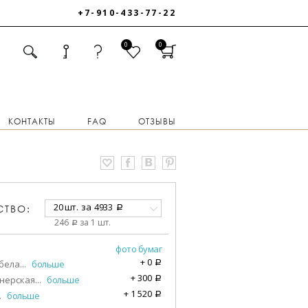
+7-910-433-77-22
0
0
КОНТАКТЫ
FAQ
ОТЗЫВЫ
20 шт.
за
4933
СТВО:
a
246
за 1 шт.
a
фото бумаг
+
0
бела
...
больше
a
+
300
нерская
...
больше
a
+
1 520
.
больше
a