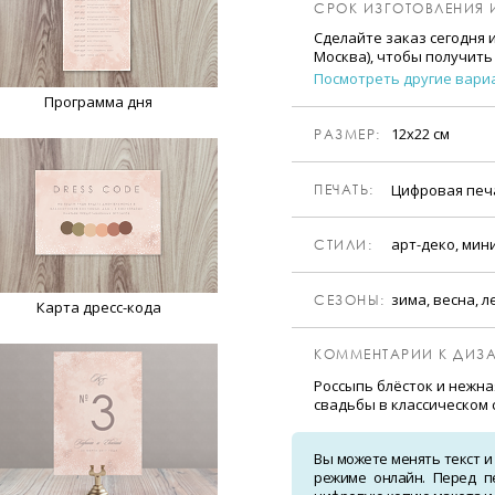
СРОК ИЗГОТОВЛЕНИЯ 
Сделайте заказ сегодня 
Москва), чтобы получить
Посмотреть другие вари
Программа дня
12х22 см
РАЗМЕР:
Цифровая пе
ПЕЧАТЬ:
арт-деко, мин
CТИЛИ:
зима, весна, л
CЕЗОНЫ:
Карта дресс-кода
КОММЕНТАРИИ К ДИЗА
Россыпь блёсток и нежн
свадьбы в классическом с
Вы можете менять текст и
режиме онлайн. Перед п