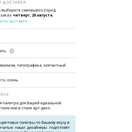
И ДОСТАВКА:
и выберите самовывоз (город
 заказ:
четверг, 20 августа
.
анты доставки
чать
имализм, типографика, элегантный
ето, осень
ЙНУ:
ая палитра для Вашей идеальной
тиле или в стиле арт-деко.
 цветовые палитры по Вашему вкусу в
ечатью наши дизайнеры подготовят