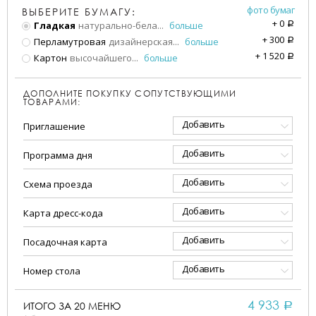
фото бумаг
ВЫБЕРИТЕ БУМАГУ:
+
0
Гладкая
натурально-бела
...
больше
a
+
300
Перламутровая
дизайнерская
...
больше
a
+
1 520
Картон
высочайшего
...
больше
a
ДОПОЛНИТЕ ПОКУПКУ СОПУТСТВУЮЩИМИ
ТОВАРАМИ:
Добавить
Приглашение
Добавить
Программа дня
Добавить
Схема проезда
Добавить
Карта дресс-кода
Добавить
Посадочная карта
Добавить
Номер стола
4 933
ИТОГО ЗА
20
МЕНЮ
a