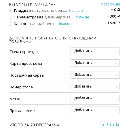
фото бумаг
ВЫБЕРИТЕ БУМАГУ:
+
0
Гладкая
натурально-бела
...
больше
a
+
300
Перламутровая
дизайнерская
...
больше
a
+
1 520
Картон
высочайшего
...
больше
a
ДОПОЛНИТЕ ПОКУПКУ СОПУТСТВУЮЩИМИ
ТОВАРАМИ:
Добавить
Схема проезда
Добавить
Карта дресс-кода
Добавить
Посадочная карта
Добавить
Номер стола
Добавить
Меню
Добавить
Приглашение
5 355
ИТОГО ЗА
20
ПРОГРАММ
a