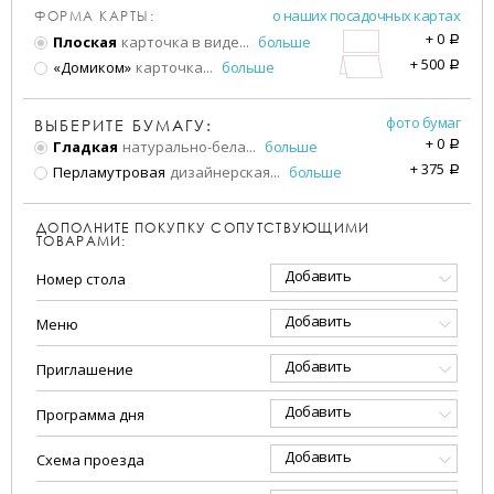
о наших посадочных картах
ФОРМА КАРТЫ:
+
0
Плоская
карточка в виде
...
больше
a
+
500
«Домиком»
карточка
...
больше
a
фото бумаг
ВЫБЕРИТЕ БУМАГУ:
+
0
Гладкая
натурально-бела
...
больше
a
+
375
Перламутровая
дизайнерская
...
больше
a
ДОПОЛНИТЕ ПОКУПКУ СОПУТСТВУЮЩИМИ
ТОВАРАМИ:
Добавить
Номер стола
Добавить
Меню
Добавить
Приглашение
Добавить
Программа дня
Добавить
Схема проезда