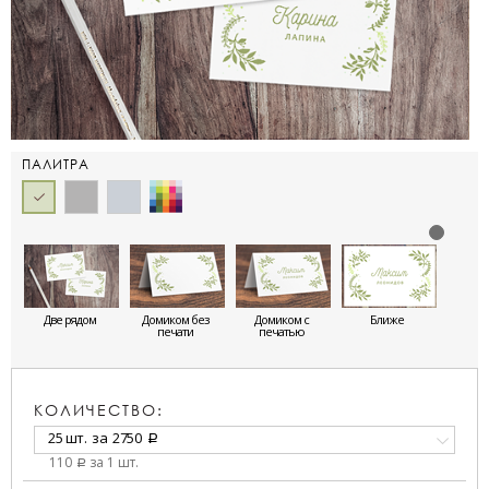
ПАЛИТРА
Две рядом
Домиком без
Домиком с
Ближе
печати
печатью
КОЛИЧЕСТВО:
25 шт.
за
2750
a
110
за 1 шт.
a