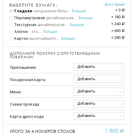
фото бумаг
ВЫБЕРИТЕ БУМАГУ:
+
0
Гладкая
натурально-бела
...
больше
a
+
180
Перламутровая
дизайнерская
...
больше
a
+
240
Текстурная
дизайнерская
...
больше
a
+
600
Хлопок
- это
...
больше
a
+
280
Картон
высочайшего
...
больше
a
ДОПОЛНИТЕ ПОКУПКУ СОПУТСТВУЮЩИМИ
ТОВАРАМИ:
Добавить
Приглашение
Добавить
Посадочная карта
Добавить
Меню
Добавить
Схема проезда
Добавить
Карта дресс-кода
1 800
ИТОГО ЗА
4
НОМЕРОВ СТОЛОВ
a