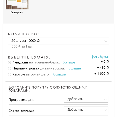
Вкладыши
КОЛИЧЕСТВО:
20 шт.
за
10000
a
500
за 1 шт.
a
фото бумаг
ВЫБЕРИТЕ БУМАГУ:
+
0
Гладкая
натурально-бела
...
больше
a
+
480
Перламутровая
дизайнерская
...
больше
a
+
1 600
Картон
высочайшего
...
больше
a
ДОПОЛНИТЕ ПОКУПКУ СОПУТСТВУЮЩИМИ
ТОВАРАМИ:
Добавить
Программа дня
Добавить
Схема проезда