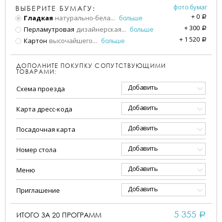
фото бумаг
ВЫБЕРИТЕ БУМАГУ:
+
0
Гладкая
натурально-бела
...
больше
a
+
300
Перламутровая
дизайнерская
...
больше
a
+
1 520
Картон
высочайшего
...
больше
a
ДОПОЛНИТЕ ПОКУПКУ СОПУТСТВУЮЩИМИ
ТОВАРАМИ:
Добавить
Схема проезда
Добавить
Карта дресс-кода
Добавить
Посадочная карта
Добавить
Номер стола
Добавить
Меню
Добавить
Приглашение
5 355
ИТОГО ЗА
20
ПРОГРАММ
a