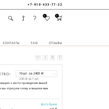
+7-910-433-77-22
0
0
КОНТАКТЫ
FAQ
ОТЗЫВЫ
10 шт.
за
2400
СТВО:
a
240
за 1 шт.
a
рмацию о месте проведения вашей
за мы отрисуем схему и вышлем вам
фото бумаг
+
0
a