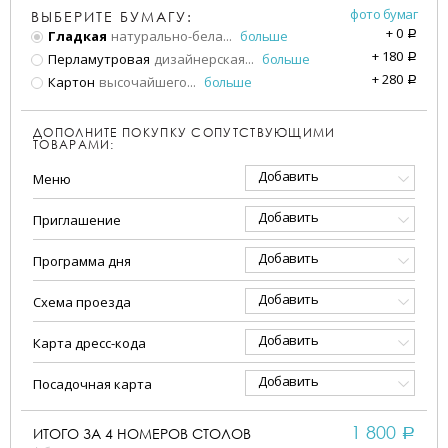
фото бумаг
ВЫБЕРИТЕ БУМАГУ:
+
0
Гладкая
натурально-бела
...
больше
a
+
180
Перламутровая
дизайнерская
...
больше
a
+
280
Картон
высочайшего
...
больше
a
ДОПОЛНИТЕ ПОКУПКУ СОПУТСТВУЮЩИМИ
ТОВАРАМИ:
Добавить
Меню
Добавить
Приглашение
Добавить
Программа дня
Добавить
Схема проезда
Добавить
Карта дресс-кода
Добавить
Посадочная карта
1 800
ИТОГО ЗА
4
НОМЕРОВ СТОЛОВ
a