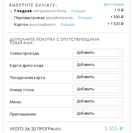
фото бумаг
ВЫБЕРИТЕ БУМАГУ:
+
0
Гладкая
натурально-бела
...
больше
a
+
300
Перламутровая
дизайнерская
...
больше
a
+
1 520
Картон
высочайшего
...
больше
a
ДОПОЛНИТЕ ПОКУПКУ СОПУТСТВУЮЩИМИ
ТОВАРАМИ:
Добавить
Схема проезда
Добавить
Карта дресс-кода
Добавить
Посадочная карта
Добавить
Номер стола
Добавить
Меню
Добавить
Приглашение
5 355
ИТОГО ЗА
20
ПРОГРАММ
a