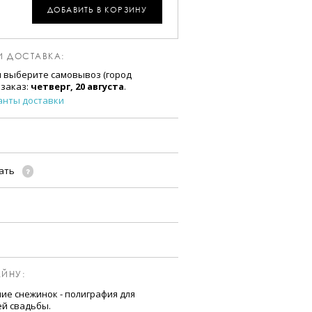
ДОБАВИТЬ В КОРЗИНУ
И ДОСТАВКА:
и выберите самовывоз (город
 заказ:
четверг, 20 августа
.
анты доставки
чать
ЙНУ:
ие снежинок - полиграфия для
ей свадьбы.