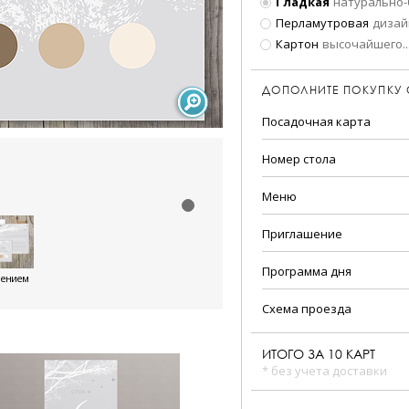
Гладкая
натурально-
Перламутровая
дизай
Картон
высочайшего
..
ДОПОЛНИТЕ ПОКУПКУ
Посадочная карта
Номер стола
Меню
Приглашение
Программа дня
шением
Схема проезда
ИТОГО ЗА
10
КАРТ
* без учета доставки