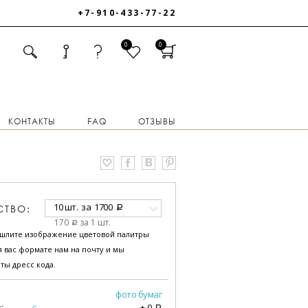
+7-910-433-77-22
0
0
КОНТАКТЫ
FAQ
ОТЗЫВЫ
10 шт.
за
1700
СТВО:
a
170
за 1 шт.
a
ышлите изображение цветовой палитры
 вас формате нам на почту и мы
ты дресс кода.
фото бумаг
+
0
a