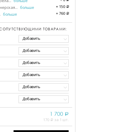
бела
...
больше
+
150
нерская
...
больше
a
+
760
.
больше
a
 СОПУТСТВУЮЩИМИ ТОВАРАМИ:
Добавить
Добавить
Добавить
Добавить
Добавить
Добавить
1 700
a
170
за 1 шт.
a