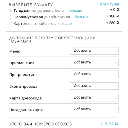
фото бумаг
ВЫБЕРИТЕ БУМАГУ:
+
0
Гладкая
натурально-бела
...
больше
a
+
180
Перламутровая
дизайнерская
...
больше
a
+
280
Картон
высочайшего
...
больше
a
ДОПОЛНИТЕ ПОКУПКУ СОПУТСТВУЮЩИМИ
ТОВАРАМИ:
Добавить
Меню
Добавить
Приглашение
Добавить
Программа дня
Добавить
Схема проезда
Добавить
Карта дресс-кода
Добавить
Посадочная карта
1 800
ИТОГО ЗА
4
НОМЕРОВ СТОЛОВ
a