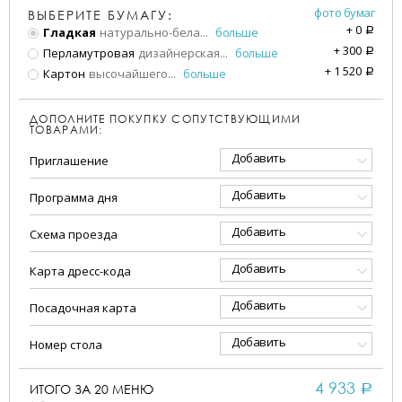
фото бумаг
ВЫБЕРИТЕ БУМАГУ:
+
0
Гладкая
натурально-бела
...
больше
a
+
300
Перламутровая
дизайнерская
...
больше
a
+
1 520
Картон
высочайшего
...
больше
a
ДОПОЛНИТЕ ПОКУПКУ СОПУТСТВУЮЩИМИ
ТОВАРАМИ:
Добавить
Приглашение
Добавить
Программа дня
Добавить
Схема проезда
Добавить
Карта дресс-кода
Добавить
Посадочная карта
Добавить
Номер стола
4 933
ИТОГО ЗА
20
МЕНЮ
a