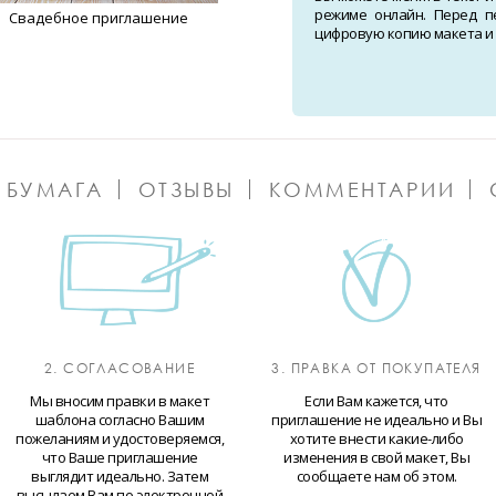
режиме онлайн. Перед п
Свадебное приглашение
цифровую копию макета и о
 БУМАГА
ОТЗЫВЫ
КОММЕНТАРИИ
2. СОГЛАСОВАНИЕ
3. ПРАВКА ОТ ПОКУПАТЕЛЯ
Мы вносим правки в макет
Если Вам кажется, что
шаблона согласно Вашим
приглашение не идеально и Вы
пожеланиям и удостоверяемся,
хотите внести какие-либо
что Ваше приглашение
изменения в свой макет, Вы
выглядит идеально. Затем
сообщаете нам об этом.
высылаем Вам по электронной