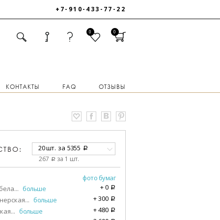
+7-910-433-77-22
0
0
КОНТАКТЫ
FAQ
ОТЗЫВЫ
20 шт.
за
5355
СТВО:
a
267
за 1 шт.
a
фото бумаг
+
0
бела
...
больше
a
+
300
нерская
...
больше
a
+
480
кая
...
больше
a