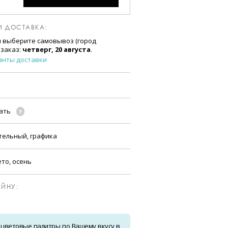
И ДОСТАВКА:
и выберите самовывоз (город
 заказ:
четверг, 20 августа
.
анты доставки
чать
тельный, графика
ето, осень
ЙНУ:
 цветовые палитры по Вашему вкусу в