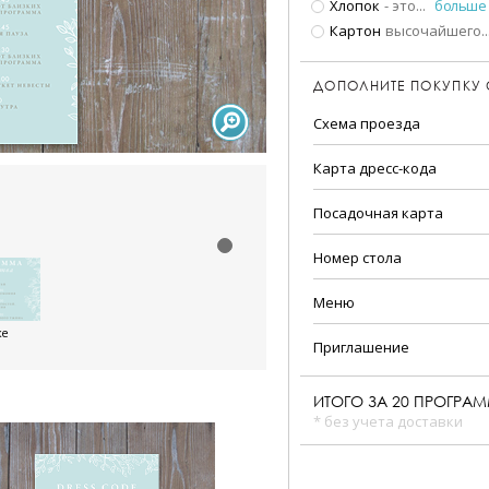
Хлопок
- это
...
больше
Картон
высочайшего
..
ДОПОЛНИТЕ ПОКУПКУ
Схема проезда
Карта дресс-кода
Посадочная карта
Номер стола
Меню
же
Приглашение
ИТОГО ЗА
20
ПРОГРА
* без учета доставки